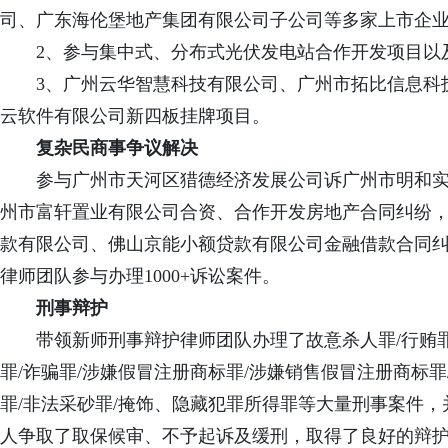
司、广东海伦堡地产集团有限公司子公司等多家
上市
企
2、参与集中式、分布式光伏发电站合作开发项目以
3、广州云华智慧科技有限公司、广州市拓比信息科
云软件有限公司新四板挂牌项目。
复杂民商事争议解决
参与
广州市天河区猎德经济发展公司诉广州市明和
州市富轩置业有限公司合资、合作开发房地产合同纠纷，
款有限公司、佛山京能小额贷款有限公司金融借款合同
律师团队参与办理1000+诉讼案件。
刑事辩护
带领新师刑事辩护律师团队办理了
故意
杀人
罪
/行贿
罪
/
诈骗罪
/
涉嫌假冒注册商标罪
/
涉嫌销售假冒注册商标罪
罪
/
非法采砂罪
/
掩饰、隐藏犯罪所得罪
等大量刑事案件，
人争取了取保候审、不予起诉及缓刑，取得了良好的辩