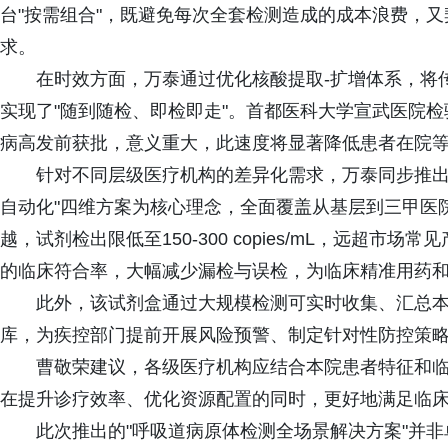
台"按需组合"，既避免每次全套检测造成的成本浪费，又契
求。
在时效方面，万泰通过优化核酸提取-扩增体系，将传
实现了"随到随检、即检即走"。首都医科大学宣武医院
病高发前获批，意义重大，此速度将显著降低患者在院
针对不同层级医疗机构的差异化需求，万泰同步推出
自动化"四维方案为核心理念，全面覆盖从基层到三甲医
越，试剂检出限低至150-300 copies/mL，远超市场常见产品
的临床符合率，大幅减少漏检与误检，为临床精准用药
此外，该试剂盒通过大规模检测可实时收集、汇总
库，为疾控部门提前开展风险预警、制定针对性防控策
曹敬荣建议，各级医疗机构应结合本院患者特征和
在提升诊疗效率、优化资源配置的同时，更好地满足临
此次推出的"呼吸道病原体检测全场景解决方案"并