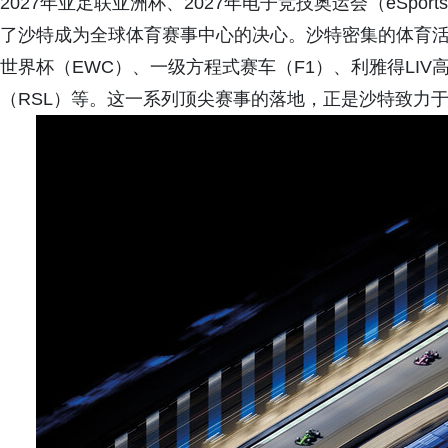
2027年亚足联亚洲杯、2027年电子竞技奥运会（eSports
了沙特成为全球体育赛事中心的决心。沙特密集的体育
世界杯（EWC）、一级方程式赛车（F1）、利雅得LI
（RSL）等。这一系列顶尖赛事的落地，正是沙特致力