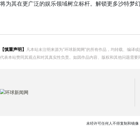
将为其在更广泛的娱乐领域树立标杆。解锁更多沙特梦
【慎重声明】
凡本站未注明来源为"环球新闻网"的所有作品，均转载、编译
代表本站赞同其观点和对其真实性负责。如因作品内容、版权和其他问题需要同
未经许可任何人不得复制和镜像