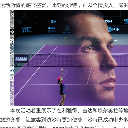
运动激情的感官盛宴。此刻的沙特，正以全情投入、澎
本次活动着重展示了在利雅得、吉达和埃尔奥拉等
旅游套餐，让旅客到访沙特更加便捷。沙特已成功申办多