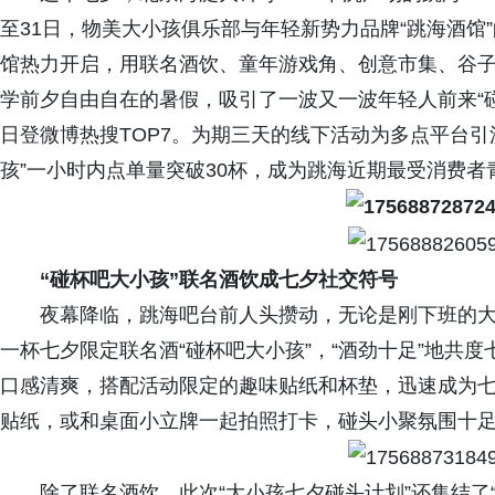
至31日，物美大小孩俱乐部与年轻新势力品牌“跳海酒馆
馆热力开启，用联名酒饮、童年游戏角、创意市集、谷
学前夕自由自在的暑假，吸引了一波又一波年轻人前来“碰
日登微博热搜TOP7。为期三天的线下活动为多点平台引
孩”一小时内点单量突破30杯，成为跳海近期最受消费者
“碰杯吧大小孩”联名酒饮成七夕社交符号
夜幕降临，跳海吧台前人头攒动，无论是刚下班的
一杯七夕限定联名酒“碰杯吧大小孩”，“酒劲十足”地共
口感清爽，搭配活动限定的趣味贴纸和杯垫，迅速成为七
贴纸，或和桌面小立牌一起拍照打卡，碰头小聚氛围十
除了联名酒饮，此次“大小孩七夕碰头计划”还集结了