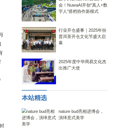
会！NuwaAI开创“真人+数
字人”搭档协作新模式
行业开仓盛事｜2025年份
与
普洱茶开仓文化节盛大启
幕
泡
有
材
2025年度中华周易文化杰
出推广大使
管
本站精选
nature bud亮相进博会，
演绎意式美学
时