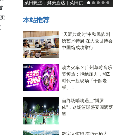
能率日式厨房美学：既要此刻
技
温馨，也要未来可期
实
本站推荐
技
“天涯共此时”中秋民族刺
绣艺术特展 在大阪世博会
中国馆成功举行
动力火车 × 广州草莓音乐
节预热：拒绝压力，和Z
时代一起现场「干翻老
板」！
当终场哨响遇上“博罗
依”，这场篮球盛宴圆满落
笔
数字人惊艳2025云栖大