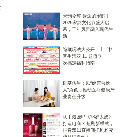
改
宋韵今辉·身边的宋韵丨
2025宋韵文化节盛大启
幕，千年风雅融入现代生
活
隐藏玩法大公开！上「抖
音生活双 11 超值季」一
次搞定福利指南
硅基仿生：以“健康合伙
人”角色，推动医疗健康产
业责任升级
联手最强IP《18岁太奶》
打造电商 × 短剧新模式，
抖音双11直播间把剧粉变
成品牌自己人