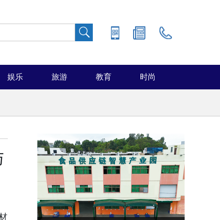
娱乐
旅游
教育
时尚
与
材