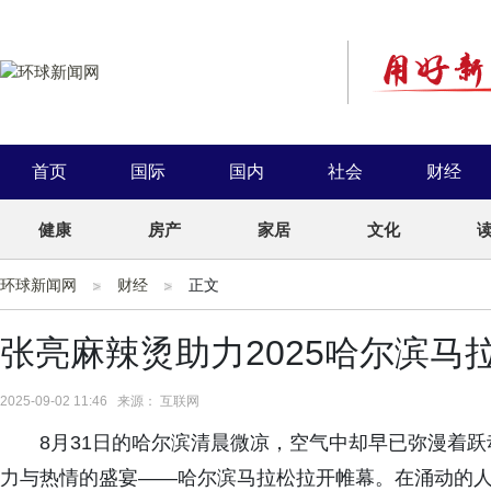
首页
国际
国内
社会
财经
健康
房产
家居
文化
环球新闻网
财经
正文
张亮麻辣烫助力2025哈尔滨马
2025-09-02 11:46 来源： 互联网
8月31日的哈尔滨清晨微凉，空气中却早已弥漫着
力与热情的盛宴——哈尔滨马拉松拉开帷幕。在涌动的