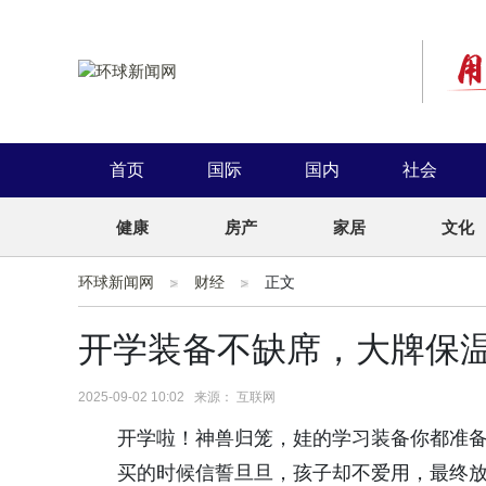
首页
国际
国内
社会
健康
房产
家居
文化
环球新闻网
财经
正文
开学装备不缺席，大牌保
2025-09-02 10:02 来源： 互联网
开学啦！神兽归笼，娃的学习装备你都准
买的时候信誓旦旦，孩子却不爱用，最终