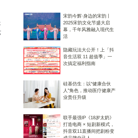
宋韵今辉·身边的宋韵丨
曼
2025宋韵文化节盛大启
幕，千年风雅融入现代生
这
活
隐藏玩法大公开！上「抖
音生活双 11 超值季」一
次搞定福利指南
硅基仿生：以“健康合伙
人”角色，推动医疗健康产
业责任升级
联手最强IP《18岁太奶》
打造电商 × 短剧新模式，
抖音双11直播间把剧粉变
成品牌自己人