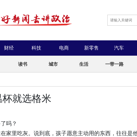
财经
科技
电商
新零售
汽车
读书
城市
生活
一带一路
温杯就选格米
备了吗？
放在家里吃灰。说到底，孩子愿意主动用的东西，往往是