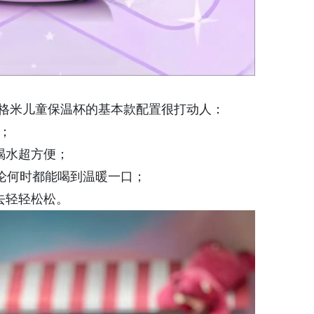
格米儿童保温杯的基本款配置很打动人：
换；
喝水超方便；
论何时都能喝到温暖一口；
去轻轻松松。