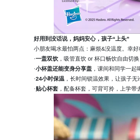
好用到没话说，妈妈安心
，
孩子
“
上头
”
小朋友喝水最怕两点：麻烦&没温度。幸好
·
一盖双饮
，吸管直饮 or 杯口畅饮自由切
·
小杯盖还能变身分享盖
，课间和同学一起
·
24小时保温
，长时间锁温效果，让孩子无
·
贴心杯套
，配备杯套，可背可拎，上学带