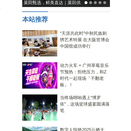
能率日式厨房美学：既要此刻
史
温馨，也要未来可期
本站推荐
“天涯共此时”中秋民族刺
绣艺术特展 在大阪世博会
中国馆成功举行
动力火车 × 广州草莓音乐
节预热：拒绝压力，和Z
时代一起现场「干翻老
板」！
当终场哨响遇上“博罗
依”，这场篮球盛宴圆满落
笔
数字人惊艳2025云栖大