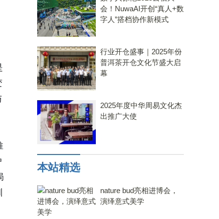
会！NuwaAI开创“真人+数
字人”搭档协作新模式
、
行业开仓盛事｜2025年份
普洱茶开仓文化节盛大启
是
幕
变
与
2025年度中华周易文化杰
出推广大使
推
户
本站精选
局
nature bud亮相进博会，
训
演绎意式美学