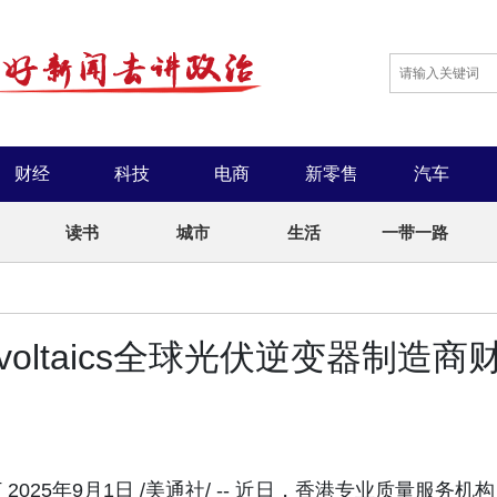
财经
科技
电商
新零售
汽车
读书
城市
生活
一带一路
voltaics全球光伏逆变器制造商
25年9月1日 /美通社/ -- 近日，香港专业质量服务机构