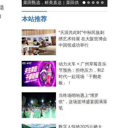
菜田甄选，鲜美直达｜菜田供
稳
应链，重塑净菜新鲜标准
和
本站推荐
“天涯共此时”中秋民族刺
绣艺术特展 在大阪世博会
中国馆成功举行
动力火车 × 广州草莓音乐
节预热：拒绝压力，和Z
时代一起现场「干翻老
板」！
当终场哨响遇上“博罗
依”，这场篮球盛宴圆满落
笔
数字人惊艳2025云栖大