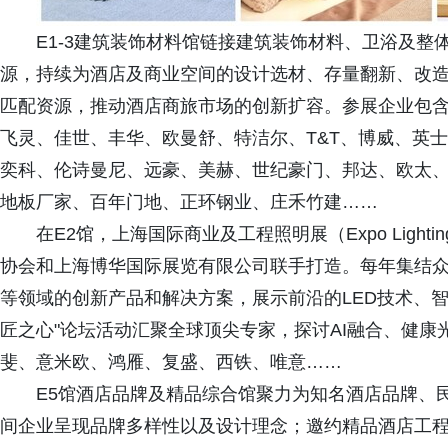
E1-3建筑装饰材料馆链接建筑装饰材料、卫浴及
源，持续为酒店及商业空间的设计选材、存量翻新、改
匹配资源，推动酒店商旅市场的创新扩容。参展企业包含
飞灵、佳世、丰华、欧曼舒、特洁尔、T&T、博威、英
奕科、伦诗曼尼、远豪、美赫、世纪豪门、邦达、欧太
地板厂家、百年门地、正环钢业、庄禾竹建……
在E2馆，上海国际商业及工程照明展（Expo Lig
协会和上海博华国际展览有限公司联手打造。每年集结
等领域的创新产品和解决方案，展示前沿的LED技术、智
匠之心"论坛活动汇聚全球顶尖专家，探讨AI融合、健
斐、意米欧、鸿雁、复盛、西铁、唯意……
E5馆酒店品牌及精品综合馆聚力为知名酒店品牌、
间企业呈现品牌多样性以及设计理念；邀约精品酒店工