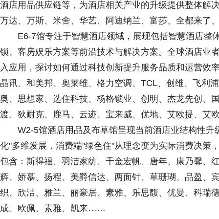
酒店用品供应链等，为酒店相关产业的升级提供整体解
万达、万斯、米舍、华艺、阿迪纳兰、富莎、全都来了、
E6-7馆专注于智慧酒店领域，展现包括智慧酒店
锁、客房娱乐方案等前沿技术与解决方案。全球酒店业
入应用，探讨如何通过科技创新提升服务品质和运营效率
晶讯、和美邦、奥莱维、格力空调、TCL、创维、飞利
奥、思想家、选住科技、杨格锁业、创明、杰龙先创、
渡、狄耐克、鹿马、云迹、宝来威、优地、艾欧提、艾
W2-5馆酒店用品及布草馆呈现当前酒店业结构性升级
化"多维发展，消费端"绿色住"从理念变为实际消费决
包含：斯得福、羽洁家纺、千金宏帆、唐年、康乃馨、
辉、娇慕、扬程、美爵信达、两面针、草珊瑚、品盈、宾
织、欣洁、雅兰、丽豪居、素雅、乐思馥、优曼、科瑞
成、欧佩、素雅、凯来……