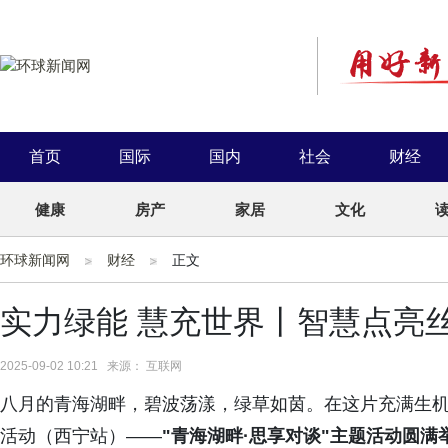
首页
国际
国内
社会
财经
健康
房产
家居
文化
环球新闻网
财经
正文
实力绿能 慧充世界丨智慧点亮
2025-09-02 10:21 来源： 互联网
八月的青海湖畔，碧波荡漾，绿草如茵。在这片充满生
活动（西宁站）——
"青海湖畔·思享对谈"主题活动圆满