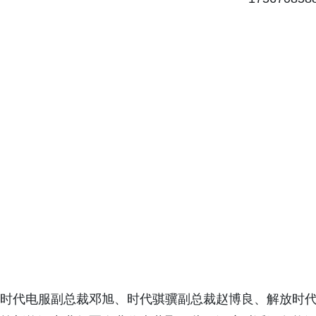
时代电服副总裁邓旭、时代骐骥副总裁赵博良、解放时