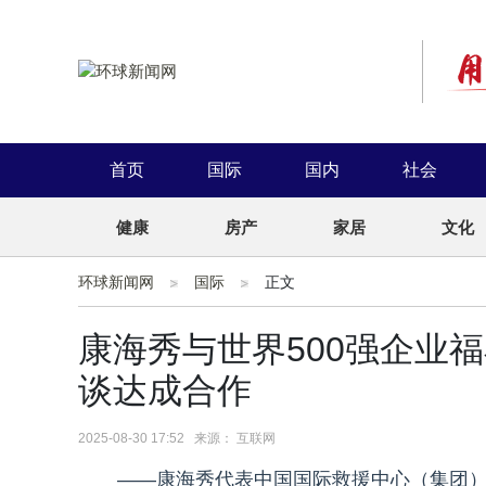
首页
国际
国内
社会
健康
房产
家居
文化
环球新闻网
国际
正文
康海秀与世界500强企业
谈达成合作
2025-08-30 17:52 来源： 互联网
——康海秀代表中国国际救援中心（集团）董