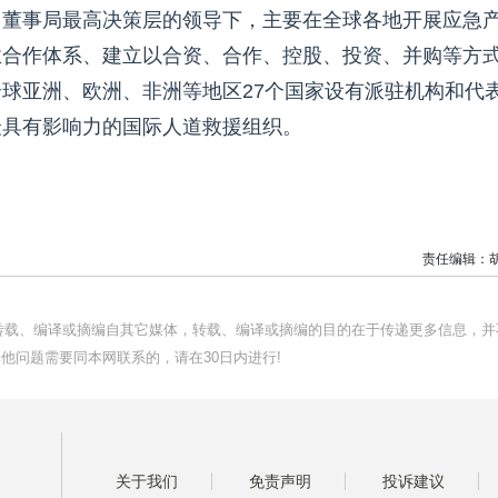
团董事局最高决策层的领导下，主要在全球各地开展应急
业合作体系、建立以合资、合作、控股、投资、并购等方
球亚洲、欧洲、非洲等地区27个国家设有派驻机构和代
最具有影响力的国际人道救援组织。
责任编辑：
均转载、编译或摘编自其它媒体，转载、编译或摘编的目的在于传递更多信息，并
他问题需要同本网联系的，请在30日内进行!
关于我们
免责声明
投诉建议