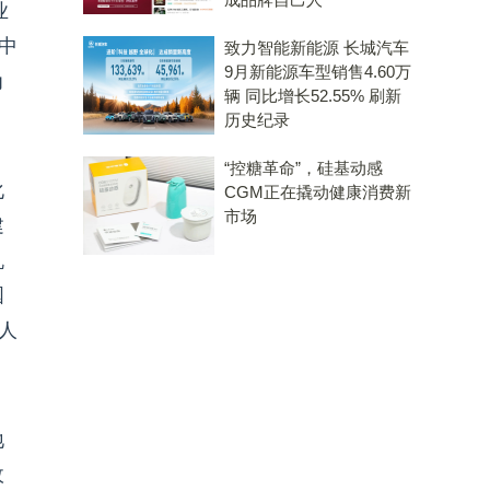
业
中
致力智能新能源 长城汽车
9月新能源车型销售4.60万
为
辆 同比增长52.55% 刷新
历史纪录
“控糖革命”，硅基动感
化
CGM正在撬动健康消费新
市场
建
机
国
人
地
政