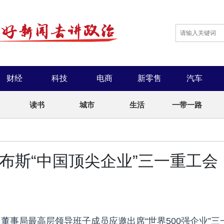
财经
科技
电商
新零售
汽车
读书
城市
生活
一带一路
福布斯“中国顶尖企业”三一重工会
事局最高层领导班子成员应邀出席“世界500强企业”三