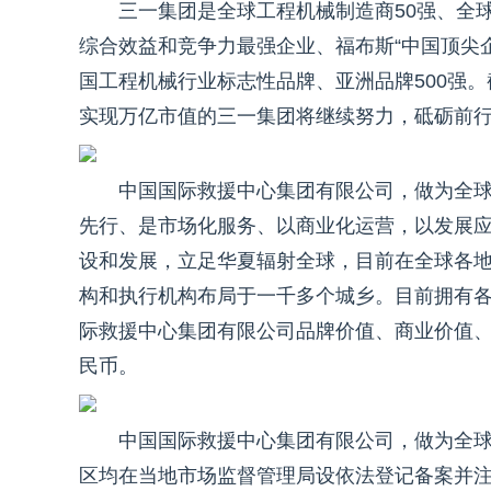
三一集团是全球工程机械制造商50强、全
综合效益和竞争力最强企业、福布斯“中国顶尖
国工程机械行业标志性品牌、亚洲品牌500强。截
实现万亿市值的三一集团将继续努力，砥砺前
中国国际救援中心集团有限公司，做为全
先行、是市场化服务、以商业化运营，以发展
设和发展，立足华夏辐射全球，目前在全球各
构和执行机构布局于一千多个城乡。目前拥有
际救援中心集团有限公司品牌价值、商业价值、
民币。
中国国际救援中心集团有限公司，做为全
区均在当地市场监督管理局设依法登记备案并