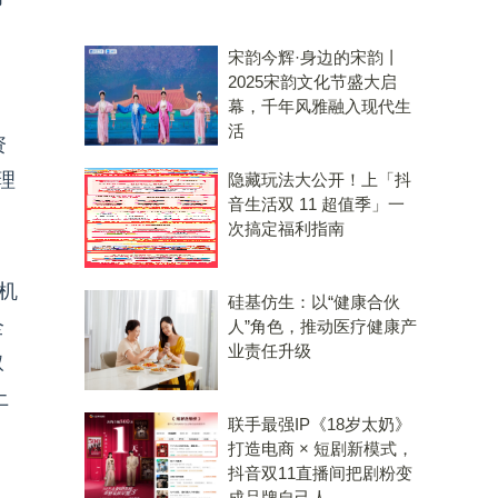
宋韵今辉·身边的宋韵丨
2025宋韵文化节盛大启
幕，千年风雅融入现代生
，
活
资
理
隐藏玩法大公开！上「抖
音生活双 11 超值季」一
次搞定福利指南
机
硅基仿生：以“健康合伙
全
人”角色，推动医疗健康产
业责任升级
取
土
联手最强IP《18岁太奶》
打造电商 × 短剧新模式，
抖音双11直播间把剧粉变
成品牌自己人