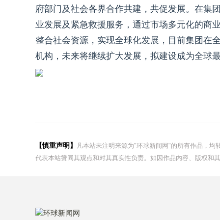
府部门及社会各界合作共建，共促发展。在集
业发展及紧急救援服务，通过市场多元化的商
整合社会资源，实现全球化发展，目前集团在全
机构，未来将继续扩大发展，拟建设成为全球
【慎重声明】
凡本站未注明来源为"环球新闻网"的所有作品，
代表本站赞同其观点和对其真实性负责。如因作品内容、版权和其