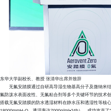
东华大学副校长、教授 张清华出席并致辞
无氟安踏膜通过自研高导湿生物基高分子及微纳米
氟防泼水表面改性、无氟粘合剂等多个关键环节的技术
搭载无氟安踏膜的防水透湿材料在静水压和透湿性等核
18000mmH₂O，透湿率达7000g/m²•24h），成功