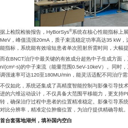
®
据上检院检验报告，HyBorSys
系统在核心性能指标上展
MeV，峰值流强20mA，质子束流稳定功率高达35 k
能指标，系统能有效缩短患者单次照射所需时间，大幅
而在BNCT治疗中最关键的有效成分超热中子生成方面，系
n/(cm²·s)的中子束流（能量范围0.5eV-10keV
调强速率可达120至180MU/min，能灵活适配不同治疗
不仅如此，系统还集成了高精度智能控制与影像引导技
进的六维运动设计，不仅具备大范围平移能力，更支持PITCH
转，确保治疗过程中患者的位置精准稳定。影像引导系统则以
对比分辨率，精准定位肿瘤位置，为治疗提供精确导航
首台套落地湖州，填补国内空白