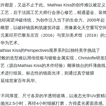
是，又远不止于此。Mathias Kiss的创作难以被定
琅工艺，后于法国工艺大师行会潜心修艺，精通鎏金、装
却渴望冲破传统，为创作注入当下的生命力。2005年起
为雕塑，以破碎镜面构筑建筑诗篇，用像素化天空重写空
素叩开巴黎东京宫（2016）与里尔美术馆（2019）的
升华为艺术。
s Kiss的Perspectives视界系列以独特美学挑战了
塑般的造型难以用传统银与镀银金属实现，Christofle研发
源自Mathias Kiss的木作经验）雕琢烛台的纤薄曲
技术进行组装。标志性的镜面光泽，则通过真空镀膜
，延续世家百年风华。
片不同厚度、尺寸各异的半透明玻璃，以液态光学UV胶精
抛光2.5小时，再经4小时细腻打磨，方得柔光雾面质感