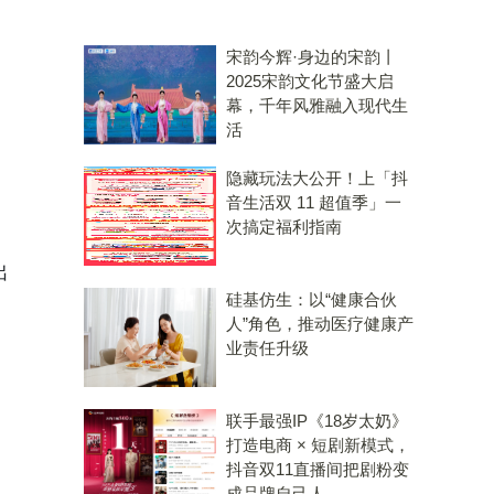
宋韵今辉·身边的宋韵丨
2025宋韵文化节盛大启
幕，千年风雅融入现代生
活
隐藏玩法大公开！上「抖
音生活双 11 超值季」一
次搞定福利指南
出
硅基仿生：以“健康合伙
人”角色，推动医疗健康产
业责任升级
联手最强IP《18岁太奶》
打造电商 × 短剧新模式，
抖音双11直播间把剧粉变
成品牌自己人