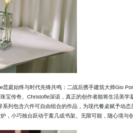
fle昆庭始终与时代先锋共鸣：二战后携手建筑大师Gio Pont
塑珠宝传奇。Christofle深谙，真正的创作者能将生活美学
ctives视界系列包含六件可自由组合的作品，为现代餐桌赋予动态
壁炉，小巧烛台跃动于案几或书架。无限可能，随心境与