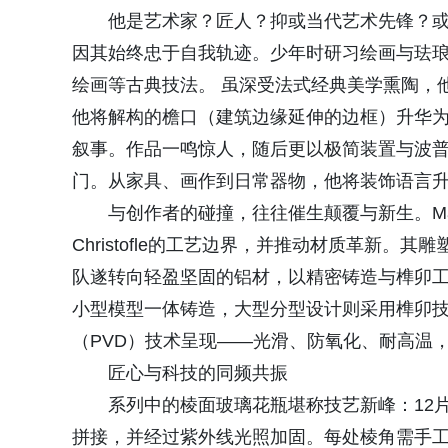
他是艺术家？匠人？抑或当代艺术先锋？或许都
因其始终忠于自我轨迹。少年时研习绘画与珐
绘画等古典技法。 虽深受法式经典美学熏陶，他
他将解构的檐口（建筑边缘延伸的边框）升华
叙事。作品一鸣惊人，随后更以极简装置与波普元
门。从家具、画作到日常器物，他将装饰语言
与创作者的碰撞，往往催生颠覆与新生。Mathia
Christofle的工艺边界，并推动材质革新。其雕
队遂转向轻盈坚固的铝材，以精密铸造与榫卯工艺（
小型模型一体铸造，大型分型设计则采用榫卯
（PVD）技术呈现——光滑、防氧化、耐高温
匠心与科技的同频共振
系列中的棱面玻璃花瓶堪称技艺新峰：12
拼接，并经过紫外线光照加固。每处棱角需手工