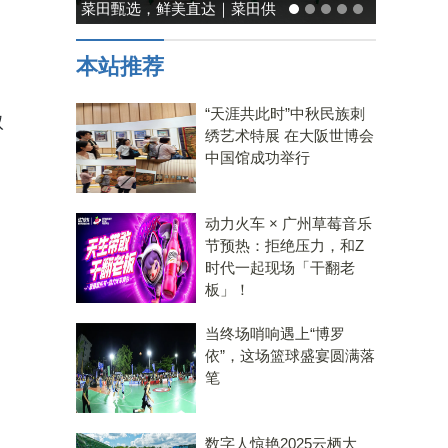
能率日式厨房美学：既要此刻
温馨，也要未来可期
本站推荐
，
“天涯共此时”中秋民族刺
取
绣艺术特展 在大阪世博会
中国馆成功举行
动力火车 × 广州草莓音乐
节预热：拒绝压力，和Z
时代一起现场「干翻老
板」！
当终场哨响遇上“博罗
依”，这场篮球盛宴圆满落
笔
数字人惊艳2025云栖大