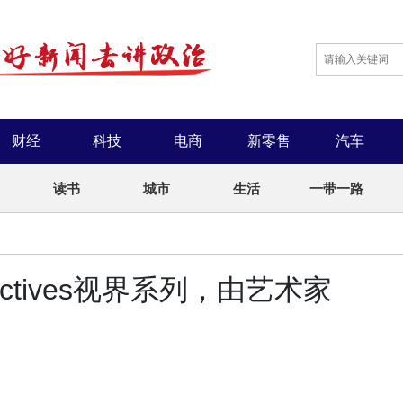
财经
科技
电商
新零售
汽车
读书
城市
生活
一带一路
spectives视界系列，由艺术家