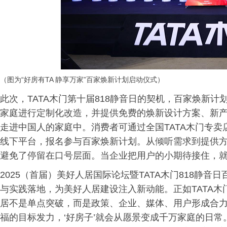
（图为“好房有TA 静享万家”百家焕新计划启动仪式）
此次，TATA木门第十届818静音日的契机，百家焕新计
家庭进行定制化改造，并提供免费的焕新设计方案、新产
走进中国人的家庭中。消费者可通过全国TATA木门专
线下平台，报名参与百家焕新计划。从倾听需求到提供
避免了停留在口号层面。当企业把用户的小期待接住，
2025（首届）美好人居国际论坛暨TATA木门818静
与实践落地，为美好人居建设注入新动能。正如TATA木
居不是单点突破，而是政策、企业、媒体、用户形成合
福的目标发力，‘好房子’就会从愿景变成千万家庭的日常