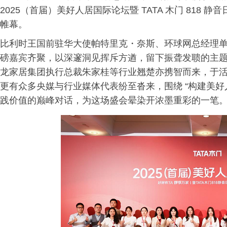
2025（首届）美好人居国际论坛暨 TATA 木门 818
帷幕。
比利时王国前驻华大使帕特里克・奈斯、环球网总经理
磅嘉宾齐聚，以深邃洞见挥斥方遒，留下振聋发聩的主
龙家居集团执行总裁朱家桂等行业翘楚亦携智而来，于
更有众多央媒与行业媒体代表纷至沓来，围绕 “构建美好
践价值的巅峰对话，为这场盛会晕染开浓墨重彩的一笔