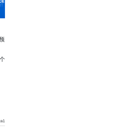
预
个
a1