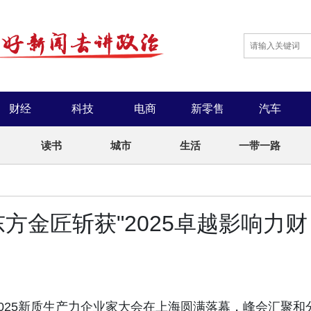
财经
科技
电商
新零售
汽车
读书
城市
生活
一带一路
方金匠斩获"2025卓越影响力财
暨2025新质生产力企业家大会在上海圆满落幕，峰会汇聚和