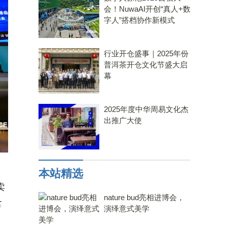
会！NuwaAI开创“真人+数
字人”搭档协作新模式
行业开仓盛事｜2025年份
普洱茶开仓文化节盛大启
幕
2025年度中华周易文化杰
出推广大使
本站精选
卖
nature bud亮相进博会，
含
演绎意式美学