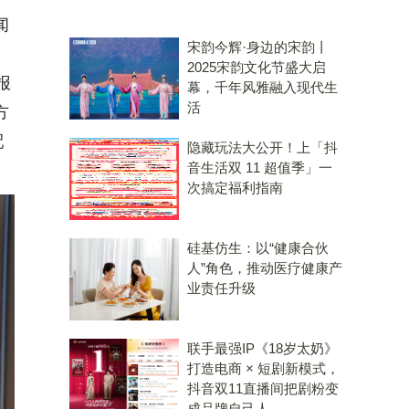
闻
宋韵今辉·身边的宋韵丨
2025宋韵文化节盛大启
报
幕，千年风雅融入现代生
活
方
配
隐藏玩法大公开！上「抖
音生活双 11 超值季」一
次搞定福利指南
硅基仿生：以“健康合伙
人”角色，推动医疗健康产
业责任升级
联手最强IP《18岁太奶》
打造电商 × 短剧新模式，
抖音双11直播间把剧粉变
成品牌自己人