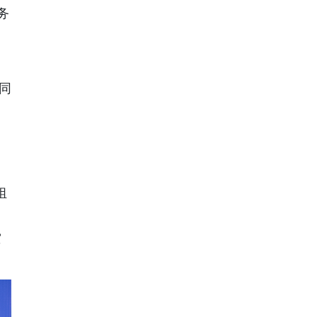
务
同
。
组
灾