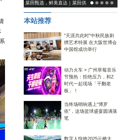
能率日式厨房美学：既要此刻
温馨，也要未来可期
本站推荐
请
体
“天涯共此时”中秋民族刺
系
绣艺术特展 在大阪世博会
中国馆成功举行
动力火车 × 广州草莓音乐
节预热：拒绝压力，和Z
时代一起现场「干翻老
板」！
当终场哨响遇上“博罗
依”，这场篮球盛宴圆满落
笔
数字人惊艳2025云栖大