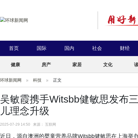
首页
国际
国内
社会
财经
健康
房产
家居
文化
环球新闻网
科技
正文
吴敏霞携手Witsbb健敏思发
儿理念升级
2025-07-29 14:50 来源： 互联网
近日，源自澳洲的婴童营养品牌Witsbb健敏思在上海举