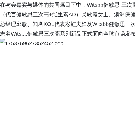
在与会嘉宾与媒体的共同瞩目下中，Witsbb健敏思“三
（代言健敏思三次高+维生素AD）吴敏霞女士、澳洲保健协会会
总经理邱敏、知名KOL代表彩虹夫妇及Witsbb健敏思三
志着Witsbb健敏思三次高系列新品正式面向全球市场发