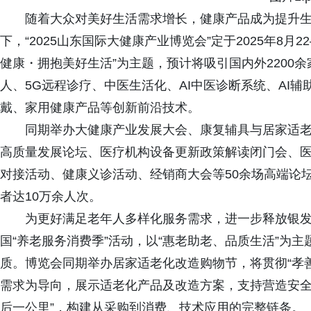
随着大众对美好生活需求增长，健康产品成为提升
下，“2025山东国际大健康产业博览会”定于2025年8月
健康・拥抱美好生活”为主题，预计将吸引国内外2200余
人、5G远程诊疗、中医生活化、AI中医诊断系统、AI
戴、家用健康产品等创新前沿技术。
同期举办大健康产业发展大会、康复辅具与居家适
高质量发展论坛、医疗机构设备更新政策解读闭门会、医
对接活动、健康义诊活动、经销商大会等50余场高端论
者达10万余人次。
为更好满足老年人多样化服务需求，进一步释放银发
国“养老服务消费季”活动，以“惠老助老、品质生活”为
质。博览会同期举办居家适老化改造购物节，将贯彻“孝
需求为导向，展示适老化产品及改造方案，支持营造安全
后一公里”，构建从采购到消费、技术应用的完整链条。