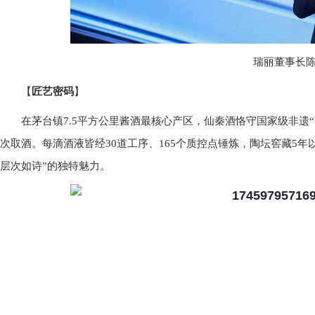
瑞丽董事长
【
匠艺密码
】
在茅台镇7.5平方公里酱酒最核心产区，仙秦酒恪守国家级非遗“1
次取酒。每滴酒液皆经30道工序、165个质控点锤炼，陶坛窖藏5
层次如诗”的独特魅力。