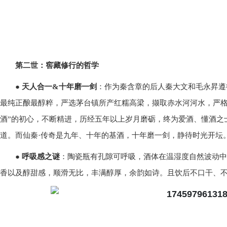
第二世：窖藏修行的哲学
●
天人合一&十年磨一剑
：作为秦含章的后人秦大文和毛永昇遵
最纯正酿最醇粹，严选茅台镇所产红糯高梁，撷取赤水河河水，严格遵
酒”的初心，不断精进，历经五年以上岁月磨砺，终为爱酒、懂酒之
道。而仙秦·传奇是九年、十年的基酒，十年磨一剑，静待时光开坛
●
呼吸感之谜
：陶瓷瓶有孔隙可呼吸，酒体在温湿度自然波动中
香以及醇甜感，顺滑无比，丰满醇厚，余韵如诗。且饮后不口干、