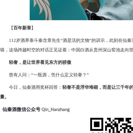
【
百年新章
】
112岁酒界泰斗秦含章先生“酒是活的文物”的训示，此刻在仙
墙，这场跨越时空的对话正见证着：中国白酒从贵州深山窖池走向
轻奢，是让世界看见东方的骄傲
曾有人问：“一瓶酒，凭什么定义轻奢？”
今日，仙秦酒用奖杯回答：
轻奢不是浮华堆砌，而是让三千年
量。
仙秦酒
微信公众号
Qin_Hanzhang