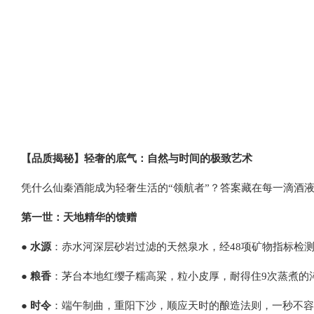
【品质揭秘】轻奢的底气：自然与时间的极致艺术
凭什么仙秦酒能成为轻奢生活的“领航者”？答案藏在每一滴酒液
第一世：天地精华的馈赠
●
水源
：赤水河深层砂岩过滤的天然泉水，经48项矿物指标检
●
粮香
：茅台本地红缨子糯高粱，粒小皮厚，耐得住9次蒸煮的
●
时令
：端午制曲，重阳下沙，顺应天时的酿造法则，一秒不容