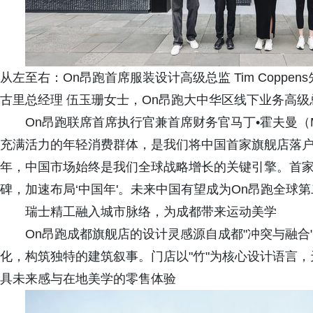
从左至右：On昂跑首席服装设计高级总监 Tim Coppe
古里总经理 伍玉珊女士，On昂跑大中华区线下业务高级
On昂跑联席首席执行官兼首席财务官马丁•霍夫曼（Mar
充满活力的年轻消费群体，是我们将中国首家旗舰店落户于
年，中国市场始终是我们全球战略增长的关键引擎。首
碑，加速布局‘中国年'。未来中国有望成为On昂跑全球第
瑞士精工融入城市脉络，为成都带来运动美学
On昂跑成都旗舰店的设计灵感源自成都"冲突与融
化，构筑独特的建筑叙事。门店以"竹"为核心设计语言
具未来感与在地美学的零售体验