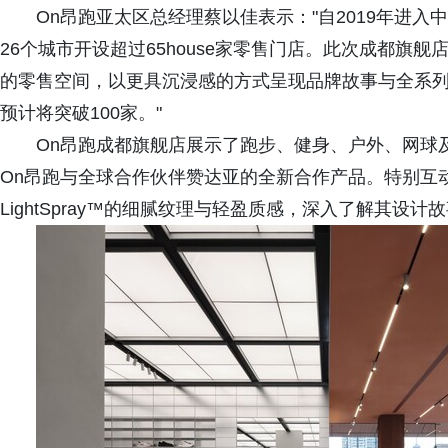
On昂跑亚太区总经理蔡以佳表示："自2019年进
26个城市开设超过65house家零售门店。此次成都旗
的零售空间，以更具沉浸感的方式呈现品牌故事与全系列产
预计将突破100家。"
On昂跑成都旗舰店展示了跑步、健身、户外、网球及
On昂跑与全球合作伙伴赞达亚的全新合作产品。特别互
LightSpray™的细腻纹理与轻盈质感，深入了解其设